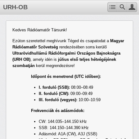
URH-OB
Kedves Rádióamatőr Társunk!
Ezúton szeretettel meghívunk Téged és csapatodat a
Magyar
Rádióamatőr Szövetség
rendezésében sorra kerülő
Ultrarövidhullámú Rádióforgalmi Országos Bajnokságra
(URH OB)
, amely idén is
július első teljes hétvégéjének
szombatján
kerül megrendezésre!
Időpont és menetrend (UTC időben):
I. forduló (SSB):
08:00–08:49
II. forduló (CW):
09:00–09:49
III. forduló (vegyes):
10:00–10:59
Frekvenciák és adásmódok:
CW: 144.035–144.150 kHz
SSB: 144.150–144.390 kHz
Adásmód: A1A (CW), A3J (SSB)