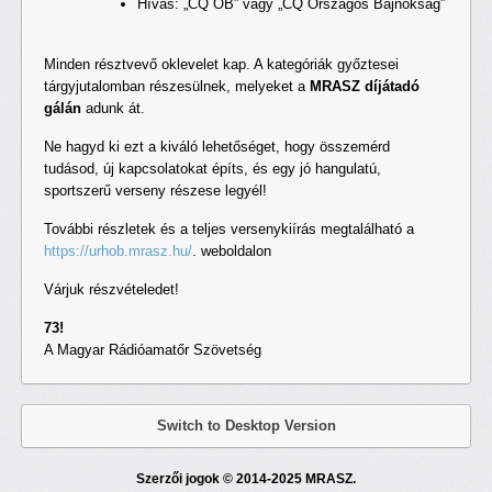
Hívás: „CQ OB” vagy „CQ Országos Bajnokság”
Minden résztvevő oklevelet kap. A kategóriák győztesei
tárgyjutalomban részesülnek, melyeket a
MRASZ díjátadó
gálán
adunk át.
Ne hagyd ki ezt a kiváló lehetőséget, hogy összemérd
tudásod, új kapcsolatokat építs, és egy jó hangulatú,
sportszerű verseny részese legyél!
További részletek és a teljes versenykiírás megtalálható a
https://urhob.mrasz.hu/
. weboldalon
Várjuk részvételedet!
73!
A Magyar Rádióamatőr Szövetség
Switch to Desktop Version
Szerzői jogok © 2014-2025 MRASZ.